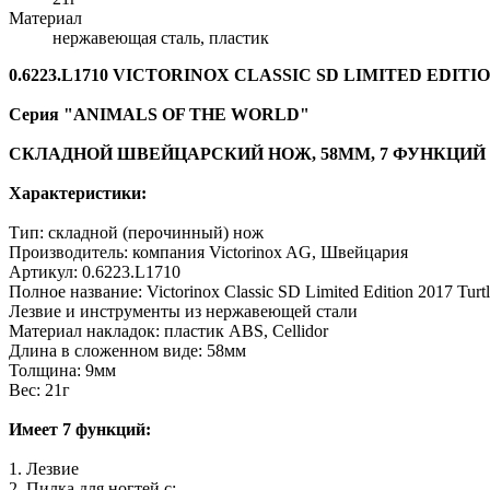
Материал
нержавеющая сталь, пластик
0.6223.L1710 VICTORINOX CLASSIC SD LIMITED EDIT
Серия "ANIMALS OF THE WORLD"
СКЛАДНОЙ ШВЕЙЦАРСКИЙ НОЖ, 58ММ, 7 ФУНКЦИЙ
Характеристики:
Тип: складной (перочинный) нож
Производитель: компания Victorinox AG, Швейцария
Артикул: 0.6223.L1710
Полное название: Victorinox Classic SD Limited Edition 2017 Tur
Лезвие и инструменты из нержавеющей стали
Материал накладок: пластик ABS, Cellidor
Длина в сложенном виде: 58мм
Толщина: 9мм
Вес: 21г
Имеет 7 функций:
1. Лезвие
2. Пилка для ногтей с: