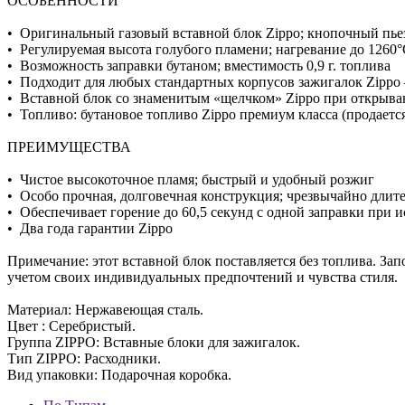
ОСОБЕННОСТИ
• Оригинальный газовый вставной блок Zippo; кнопочный пье
• Регулируемая высота голубого пламени; нагревание до 1260
• Возможность заправки бутаном; вместимость 0,9 г. топлива
• Подходит для любых стандартных корпусов зажигалок Zippo –
• Вставной блок со знаменитым «щелчком» Zippo при открыв
• Топливо: бутановое топливо Zippo премиум класса (продаетс
ПРЕИМУЩЕСТВА
• Чистое высокоточное пламя; быстрый и удобный розжиг
• Особо прочная, долговечная конструкция; чрезвычайно дли
• Обеспечивает горение до 60,5 секунд с одной заправки при 
• Два года гарантии Zippo
Примечание: этот вставной блок поставляется без топлива. За
учетом своих индивидуальных предпочтений и чувства стиля.
Материал: Hержавеющая сталь.
Цвет : Серебристый.
Группа ZIPPO: Вставные блоки для зажигалок.
Тип ZIPPO: Расходники.
Вид упаковки: Подарочная коробка.