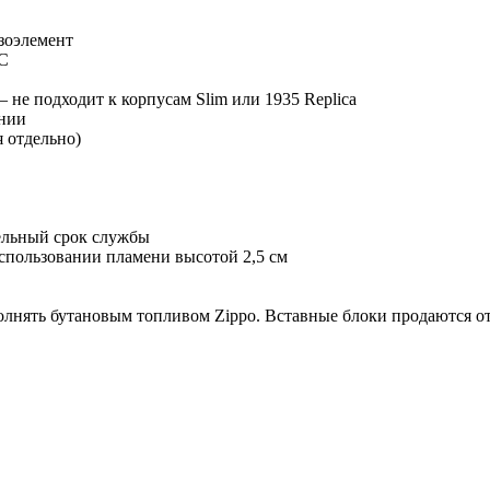
зоэлемент
°C
 не подходит к корпусам Slim или 1935 Replica
ании
я отдельно)
тельный срок службы
использовании пламени высотой 2,5 см
полнять бутановым топливом Zippo. Вставные блоки продаются от