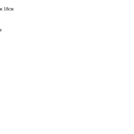
ж 18см
м