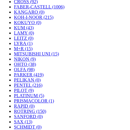
CROSS (92)
FABER-CASTELL (1006)
KANGARO (0)
KOH-I-NOOR (215)
KOKUYO (0)
KUM (43)
LAMY (0)
LEITZ (0)
LYRA (1)
M+R (15)
MITSUBISHI UNI (15)
NIKON (9)
OHTO (38)
OLFA (98)
PARKER (419)
PELIKAN (0)
PENTEL (216)
PILOT (9)
PLATINUM (5)
PRISMACOLOR (1)
RAPID (0)
ROTRING (150)
SANFORD (0)
SAX (13)
SCHMIDT (0)