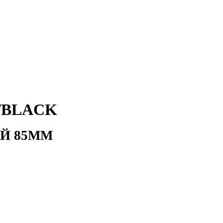
D/BLACK
Й 85ММ