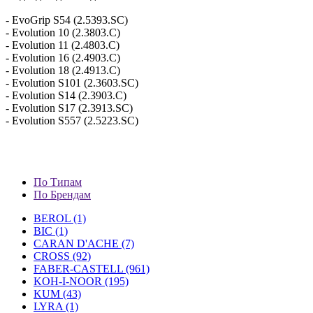
- EvoGrip S54 (2.5393.SC)
- Evolution 10 (2.3803.C)
- Evolution 11 (2.4803.C)
- Evolution 16 (2.4903.C)
- Evolution 18 (2.4913.C)
- Evolution S101 (2.3603.SC)
- Evolution S14 (2.3903.C)
- Evolution S17 (2.3913.SC)
- Evolution S557 (2.5223.SC)
По Типам
По Брендам
BEROL (1)
BIC (1)
CARAN D'ACHE (7)
CROSS (92)
FABER-CASTELL (961)
KOH-I-NOOR (195)
KUM (43)
LYRA (1)