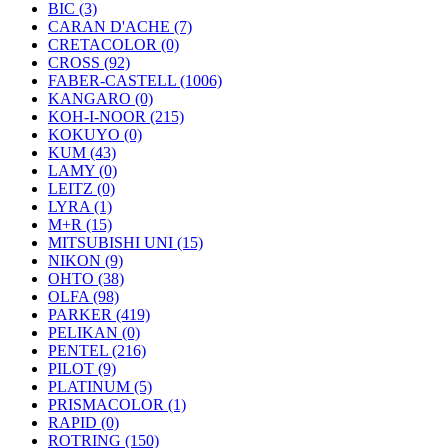
BIC (3)
CARAN D'ACHE (7)
CRETACOLOR (0)
CROSS (92)
FABER-CASTELL (1006)
KANGARO (0)
KOH-I-NOOR (215)
KOKUYO (0)
KUM (43)
LAMY (0)
LEITZ (0)
LYRA (1)
M+R (15)
MITSUBISHI UNI (15)
NIKON (9)
OHTO (38)
OLFA (98)
PARKER (419)
PELIKAN (0)
PENTEL (216)
PILOT (9)
PLATINUM (5)
PRISMACOLOR (1)
RAPID (0)
ROTRING (150)