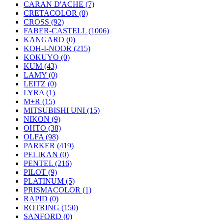
CARAN D'ACHE (7)
CRETACOLOR (0)
CROSS (92)
FABER-CASTELL (1006)
KANGARO (0)
KOH-I-NOOR (215)
KOKUYO (0)
KUM (43)
LAMY (0)
LEITZ (0)
LYRA (1)
M+R (15)
MITSUBISHI UNI (15)
NIKON (9)
OHTO (38)
OLFA (98)
PARKER (419)
PELIKAN (0)
PENTEL (216)
PILOT (9)
PLATINUM (5)
PRISMACOLOR (1)
RAPID (0)
ROTRING (150)
SANFORD (0)