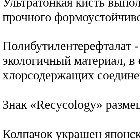
Ультратонкая кисть выпо
прочного формоустойчив
Полибутилентерефталат -
экологичный материал, в 
хлорсодержащих соедин
Знак «Recycology» разме
Колпачок украшен японс