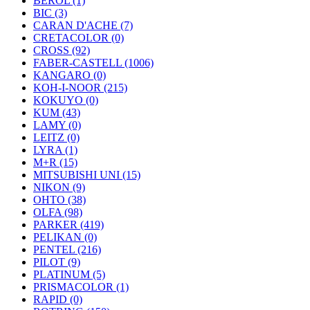
BEROL (1)
BIC (3)
CARAN D'ACHE (7)
CRETACOLOR (0)
CROSS (92)
FABER-CASTELL (1006)
KANGARO (0)
KOH-I-NOOR (215)
KOKUYO (0)
KUM (43)
LAMY (0)
LEITZ (0)
LYRA (1)
M+R (15)
MITSUBISHI UNI (15)
NIKON (9)
OHTO (38)
OLFA (98)
PARKER (419)
PELIKAN (0)
PENTEL (216)
PILOT (9)
PLATINUM (5)
PRISMACOLOR (1)
RAPID (0)