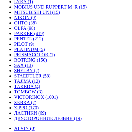
LYRA (1)
MOBIUS UND RUPPERT M+R (15)
MITSUBISHI UNI (15)
NIKON (9)
OHTO (38)
OLFA (98)
PARKER (419)
PENTEL (212)
PILOT (9)
PLATINUM (5)
PRISMACOLOR (1)
ROTRING (150)
SAX (13)
SHELBY (2)
STAEDTLER (58)
TAJIMA (12)
TAKEDA (4)
TOMBOW (3)
VICTORINOX (1001)
ZEBRA (2)
ZIPPO (170)
ЛАСТИКИ (69)
ДВУСТОРОННИЕ ЛЕЗВИЯ (19)
ALVIN (0)