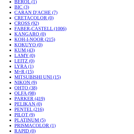
BEROL (1)
BIC (3)
CARAN D'ACHE (7)
CRETACOLOR (0)
CROSS (92)
FABER-CASTELL (1006)
KANGARO (0)
KOH-I-NOOR (215)
KOKUYO (0)
KUM (43)
LAMY (0)
LEITZ (0)
LYRA (1)
M+R (15)
MITSUBISHI UNI (15)
NIKON (9)
OHTO (38)
OLFA (98)
PARKER (419)
PELIKAN (0)
PENTEL (216)
PILOT (9)
PLATINUM (5)
PRISMACOLOR (1)
RAPID (0)