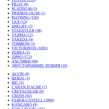
PILOT (9)
PLATINUM (5)
PRISMACOLOR (1)
ROTRING (150)
SAX (13)
SHELBY (2)
STAEDTLER (58)
TAJIMA (12)
TAKEDA (4)
TOMBOW (3)
VICTORINOX (1001)
ZEBRA (2)
ZIPPO (172)
ЛАСТИКИ (69)
ДВУСТОРОННИЕ ЛЕЗВИЯ (19)
ALVIN (0)
BEROL (1)
BIC (3)
CARAN D'ACHE (7)
CRETACOLOR (0)
CROSS (92)
FABER-CASTELL (1006)
KANGARO (0)
KOH-I-NOOR (215)