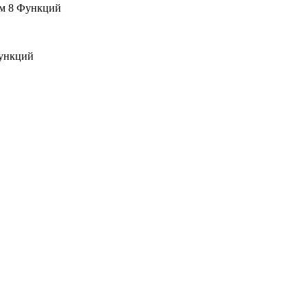
м 8 Функций
ункций