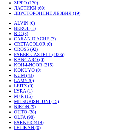
ZIPPO (170)
ЛАСТИКИ (69)
ДВУСТОРОННИЕ ЛЕЗВИЯ (19)
ALVIN (0)
BEROL (1)
BIC (3)
CARAN D'ACHE (7)
CRETACOLOR (0)
CROSS (92)
FABER-CASTELL (1006)
KANGARO (0)
KOH-I-NOOR (215)
KOKUYO (0)
KUM (43)
LAMY (0)
LEITZ (0)
LYRA (1)
M+R (15)
MITSUBISHI UNI (15)
NIKON (9)
OHTO (38)
OLFA (98)
PARKER (419)
PELIKAN (0)