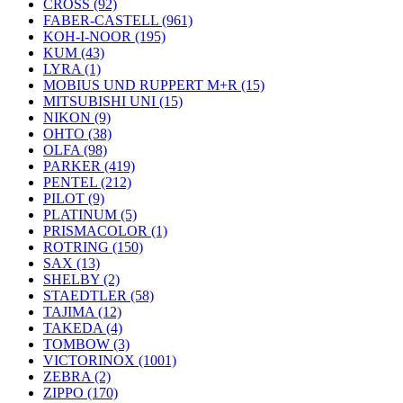
CROSS (92)
FABER-CASTELL (961)
KOH-I-NOOR (195)
KUM (43)
LYRA (1)
MOBIUS UND RUPPERT M+R (15)
MITSUBISHI UNI (15)
NIKON (9)
OHTO (38)
OLFA (98)
PARKER (419)
PENTEL (212)
PILOT (9)
PLATINUM (5)
PRISMACOLOR (1)
ROTRING (150)
SAX (13)
SHELBY (2)
STAEDTLER (58)
TAJIMA (12)
TAKEDA (4)
TOMBOW (3)
VICTORINOX (1001)
ZEBRA (2)
ZIPPO (170)