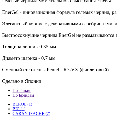
Гелевые чернила моментального высыхания EnerGel
EnerGel - инновационная формула гелевых чернил, р
Элегантный корпус с декоративными серебристыми э
Быстросохнущие чернила EnerGel не размазываются п
Толщина линии - 0.35 мм
Диаметр шарика - 0.7 мм
Сменный стержень -
Pentel
LR7-VX (фиолетовый)
Сделано в Японии
По Типам
По Брендам
BEROL (1)
BIC (1)
CARAN D'ACHE (7)