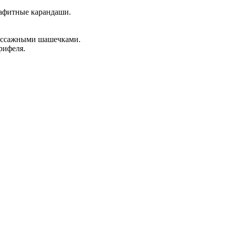
афитные карандаши.
массажными шашечками.
рифеля.