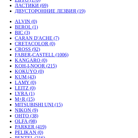
ЛАСТИКИ (69)
ДВУСТОРОННИЕ ЛЕЗВИЯ (19)
ALVIN (0)
BEROL (1)
BIC (3)
CARAN D'ACHE (7)
CRETACOLOR (0)
CROSS (92)
FABER-CASTELL (1006)
KANGARO (0)
KOH-I-NOOR (215)
KOKUYO (0)
KUM (43)
LAMY (0)
LEITZ (0)
LYRA (1)
M+R (15)
MITSUBISHI UNI (15)
NIKON (9)
OHTO (38)
OLFA (98)
PARKER (419)
PELIKAN (0)
PENTEL (216)