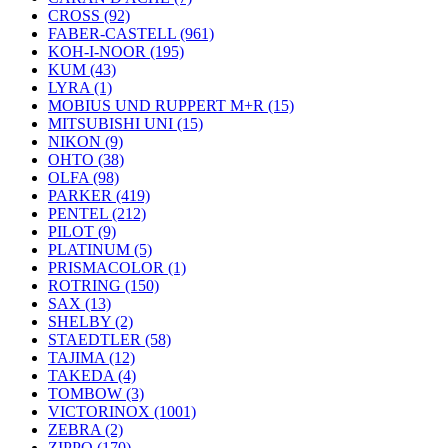
CROSS (92)
FABER-CASTELL (961)
KOH-I-NOOR (195)
KUM (43)
LYRA (1)
MOBIUS UND RUPPERT M+R (15)
MITSUBISHI UNI (15)
NIKON (9)
OHTO (38)
OLFA (98)
PARKER (419)
PENTEL (212)
PILOT (9)
PLATINUM (5)
PRISMACOLOR (1)
ROTRING (150)
SAX (13)
SHELBY (2)
STAEDTLER (58)
TAJIMA (12)
TAKEDA (4)
TOMBOW (3)
VICTORINOX (1001)
ZEBRA (2)
ZIPPO (170)