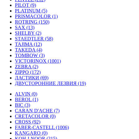
PILOT (9)
PLATINUM (5)
PRISMACOLOR (1)
ROTRING (150)
SAX (13)
SHELBY (2)
STAEDTLER (58)
TAJIMA (12)
TAKEDA (4)
TOMBOW (3)
VICTORINOX (1001)
ZEBRA (2)
ZIPPO (172)
ЛАСТИКИ (69)
ДВУСТОРОННИЕ ЛЕЗВИЯ (19)
ALVIN (0)
BEROL (1)
BIC (3)
CARAN D'ACHE (7)
CRETACOLOR (0)
CROSS (92)
FABER-CASTELL (1006)
KANGARO (0)
KOH-I-NOOR (215)