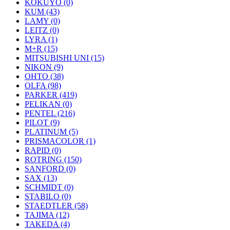
KOKUYO (0)
KUM (43)
LAMY (0)
LEITZ (0)
LYRA (1)
M+R (15)
MITSUBISHI UNI (15)
NIKON (9)
OHTO (38)
OLFA (98)
PARKER (419)
PELIKAN (0)
PENTEL (216)
PILOT (9)
PLATINUM (5)
PRISMACOLOR (1)
RAPID (0)
ROTRING (150)
SANFORD (0)
SAX (13)
SCHMIDT (0)
STABILO (0)
STAEDTLER (58)
TAJIMA (12)
TAKEDA (4)