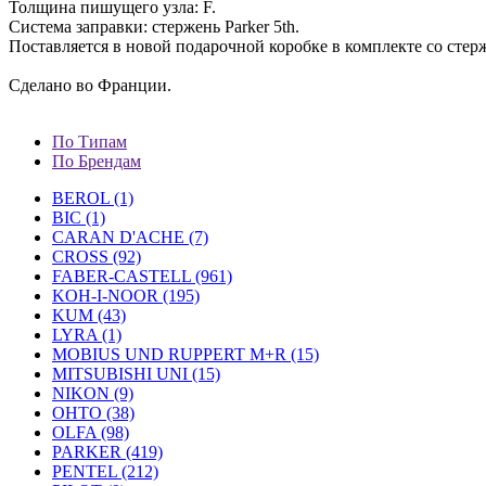
Толщина пишущего узла: F.
Система заправки: стержень Parker 5th.
Поставляется в новой подарочной коробке в комплекте со стер
Сделано во Франции.
По Типам
По Брендам
BEROL (1)
BIC (1)
CARAN D'ACHE (7)
CROSS (92)
FABER-CASTELL (961)
KOH-I-NOOR (195)
KUM (43)
LYRA (1)
MOBIUS UND RUPPERT M+R (15)
MITSUBISHI UNI (15)
NIKON (9)
OHTO (38)
OLFA (98)
PARKER (419)
PENTEL (212)