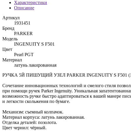
Характеристики
Описание
Артикул
1931451
Бренд
PARKER
Модель
INGENUITY S F501
Цвет
Pearl PGT
Материал
латунь лакированная
РУЧКА 5Й ПИШУЩИЙ УЗЕЛ PARKER INGENUITY S F501 (19
Сочетание инновационных технологий и смелого стиля позволяе
при помощи ручек Parker Ingenuity. Уникальная запатентованная
возможность ручке быстро адаптироваться к вашей манере пись
и легкости скольжения по бумаге.
Механизм: съемный колпачок.
Материал корпуса: латунь лакированная.
Отделка деталей: позолота.
Цвет чернил: чёрный.