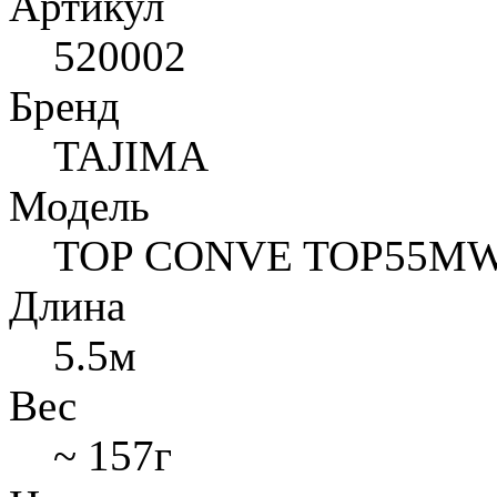
Артикул
520002
Бренд
TAJIMA
Модель
TOP CONVE TOP55M
Длина
5.5м
Вес
~ 157г