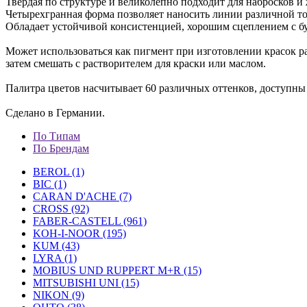
Твердая по структуре и великолепно подходит для набросков и
Четырехгранная форма позволяет наносить линии различной то
Обладает устойчивой консистенцией, хорошим сцеплением с бу
Может использоваться как пигмент при изготовлении красок р
затем смешать с растворителем для краски или маслом.
Палитра цветов насчитывает 60 различных оттенков, доступны в
Сделано в Германии.
По Типам
По Брендам
BEROL (1)
BIC (1)
CARAN D'ACHE (7)
CROSS (92)
FABER-CASTELL (961)
KOH-I-NOOR (195)
KUM (43)
LYRA (1)
MOBIUS UND RUPPERT M+R (15)
MITSUBISHI UNI (15)
NIKON (9)