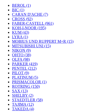
BEROL (1)
BIC (1)
CARAN D'ACHE (7)
CROSS (92)
FABER-CASTELL (961)
KOH-I-NOOR (195)
KUM (43)
LYRA (1)
MOBIUS UND RUPPERT M+R (15)
MITSUBISHI UNI (15)
NIKON (9)
OHTO (38)
OLFA (98)
PARKER (419)
PENTEL (212)
PILOT (9)
PLATINUM (5)
PRISMACOLOR (1)
ROTRING (150)
SAX (13)
SHELBY (2)
STAEDTLER (58)
TAJIMA (12)
TAKEDA (4)