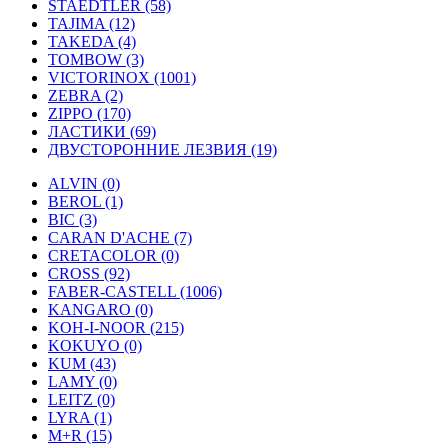
STAEDTLER (58)
TAJIMA (12)
TAKEDA (4)
TOMBOW (3)
VICTORINOX (1001)
ZEBRA (2)
ZIPPO (170)
ЛАСТИКИ (69)
ДВУСТОРОННИЕ ЛЕЗВИЯ (19)
ALVIN (0)
BEROL (1)
BIC (3)
CARAN D'ACHE (7)
CRETACOLOR (0)
CROSS (92)
FABER-CASTELL (1006)
KANGARO (0)
KOH-I-NOOR (215)
KOKUYO (0)
KUM (43)
LAMY (0)
LEITZ (0)
LYRA (1)
M+R (15)