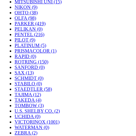
MITSUBISHI UNI (15)
NIKON (9)
OHTO (38)
OLFA (98)
PARKER (419)
PELIKAN (0)
PENTEL (216)
PILOT (9)
PLATINUM (5)
PRISMACOLOR (1)
RAPID (0)
ROTRING (150)
SANFORD (0)
SAX (13)
SCHMIDT (0)
STABILO (0)
STAEDTLER (58)
TAJIMA (12)
TAKEDA (4)
TOMBOW (3)
U.S. SHELBY CO. (2)
UCHIDA (0)
VICTORINOX (1001)
WATERMAN (0)
ZEBRA (2)